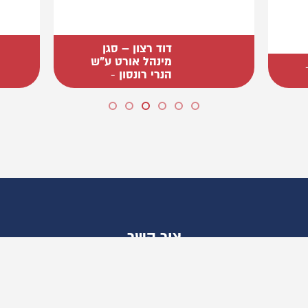
דוד רצון – סגן
מינהל אורט ע"ש
הנרי רונסון
-
צור קשר