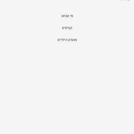
מי אנחנו
קורסים
מועדון הילדים
איך זה עובד
ממליצים
שאלות ותשובות
צור קשר
כל הזכויות שמורות לנעה סינגר - יזמות וחדשנות בחינוך @ 2020