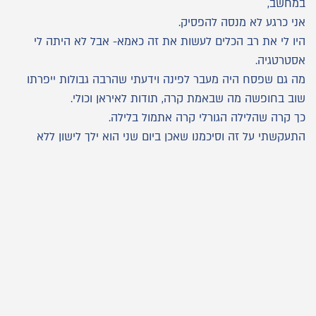
במחשב,
אני כרגע לא מנסה להפסיק.
היו לי את רב הכלים לעשות את זה כאמא- אבל לא היתה לי
אסטרטגיה.
מה גם שפסח היה מעבר לפינה וידעתי שהרבה גבולות ייפרתו
שוב בחופשה מה שבאמת קרה, תודות לאיראן וכולי.
כך קרה שהלילה הגורלי קרה אתמול בלילה.
התעקשתי על זה וסיכמנו שאכן ביום שני הוא ילך לישון ללא
מסכים.
כמובן שלא הצלחתי לדבר איתו על מה זה כולל, ומה השעות לפני
זה, כי הוא היה עסוק בלהיות בחופש,
אז אתמול ב6 בערב כשקמתי מהשינה, ונגשתי אליו לסגור איתו
את הפרטים , זה הפך להיות 23:00 בלילה להכנס למיטה.
הוא רצה לשחק פורטנייט עד 23:00 בלילה אבל בסוף אחרי
שיחות והסברים, היינו ביחד 3 שעות כמעט ללא מסך של טלפון
או מחשב(רק שקשוקה בטלויזיה) אבל זה לא נחשב, כי אפילו את
זה לא עשינו כבר כמה חודשים.