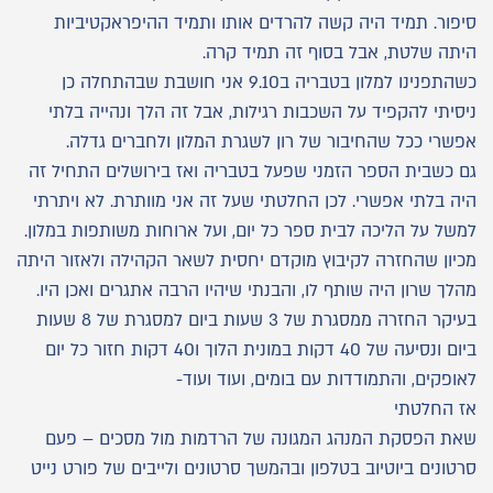
סיפור. תמיד היה קשה להרדים אותו ותמיד ההיפראקטיביות
היתה שלטת, אבל בסוף זה תמיד קרה.
כשהתפנינו למלון בטבריה ב9.10 אני חושבת שבהתחלה כן
ניסיתי להקפיד על השכבות רגילות, אבל זה הלך ונהייה בלתי
אפשרי ככל שהחיבור של רון לשגרת המלון ולחברים גדלה.
גם כשבית הספר הזמני שפעל בטבריה ואז בירושלים התחיל זה
היה בלתי אפשרי. לכן החלטתי שעל זה אני מוותרת. לא ויתרתי
למשל על הליכה לבית ספר כל יום, ועל ארוחות משותפות במלון.
מכיון שהחזרה לקיבוץ מוקדם יחסית לשאר הקהילה ולאזור היתה
מהלך שרון היה שותף לו, והבנתי שיהיו הרבה אתגרים ואכן היו.
בעיקר החזרה ממסגרת של 3 שעות ביום למסגרת של 8 שעות
ביום ונסיעה של 40 דקות במונית הלוך ו40 דקות חזור כל יום
לאופקים, והתמודדות עם בומים, ועוד ועוד-
אז החלטתי
שאת הפסקת המנהג המגונה של הרדמות מול מסכים – פעם
סרטונים ביוטיוב בטלפון ובהמשך סרטונים ולייבים של פורט נייט